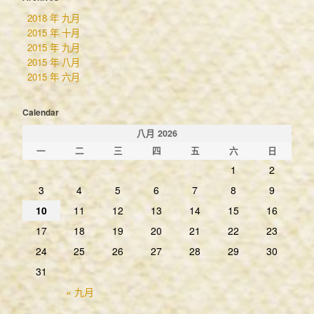
交通資訊
2018 年 九月
旅遊資訊
2015 年 十月
2015 年 九月
小鎮專屬旅遊資訊
2015 年 八月
南投埔里-美食、小吃，資訊大公開
2015 年 六月
南投旅遊新聞
Calendar
南投魚池-日月潭&龍鳳宮月老廟
八月 2026
南投中寮-漫步天空–中寮空中步道 & 龍鳳瀑布
一
二
三
四
五
六
日
1
2
南投國姓-神祕古剎崁斗靈光寺
3
4
5
6
7
8
9
南投埔里-私房祕境瑪璘窟
10
11
12
13
14
15
16
南投埔里-桃米生態區紙教堂
17
18
19
20
21
22
23
南投埔里-特色景點地母廟
24
25
26
27
28
29
30
南投埔里-夜景&飛行傘活動
31
« 九月
轉帳匯款