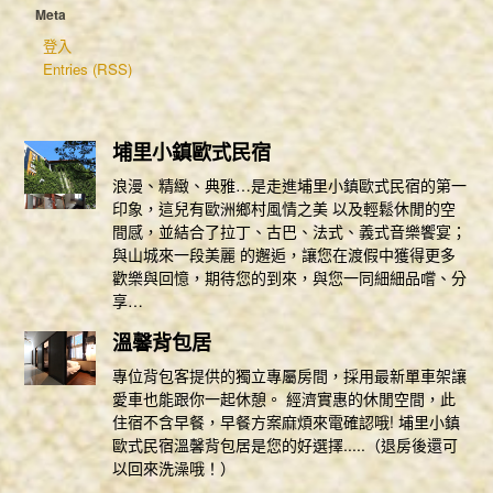
聯絡我們
Meta
活動訊息
登入
Entries (RSS)
評價分享
溫馨小鎮 美麗回憶
埔里小鎮民宿@ 認真揮霍每一天:: 隨意窩Xuite日誌
埔里小鎮歐式民宿
浪漫、精緻、典雅…是走進埔里小鎮歐式民宿的第一
[南投 住宿]埔里市區 埔里小鎮歐式民宿 ♥ 簡潔平價 小資族,學
印象，這兒有歐洲鄉村風情之美 以及輕鬆休閒的空
[埔里住宿] 埔里小鎮 充滿歐式風情的民宿旅店::Pchome個人新聞
間感，並結合了拉丁、古巴、法式、義式音樂饗宴；
與山城來一段美麗 的邂逅，讓您在渡假中獲得更多
『南投埔里』平價的可愛歐式鄉村風民宿-埔里小鎮::iPeen愛評網
歡樂與回憶，期待您的到來，與您一同細細品嚐、分
享…
范小貓揹著相機去流浪::yam蕃薯藤
溫馨背包居
專位背包客提供的獨立專屬房間，採用最新單車架讓
愛車也能跟你一起休憩。 經濟實惠的休閒空間，此
住宿不含早餐，早餐方案麻煩來電確認哦! 埔里小鎮
歐式民宿溫馨背包居是您的好選擇.....（退房後還可
以回來洗澡哦！）