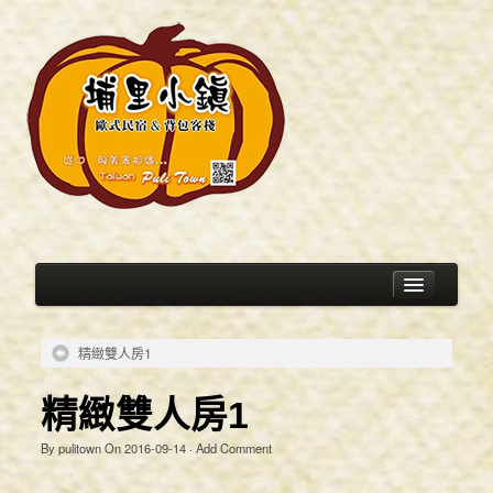
精緻雙人房1
關於小鎮
精緻雙人房1
民宿介紹
By
pulitown
On
2016-09-14
·
Add Comment
埔里小鎮-agoda