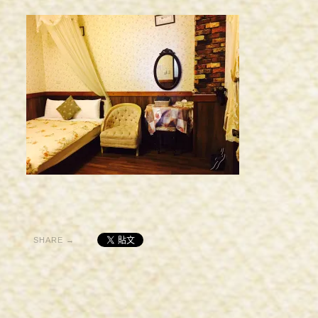
埔里小鎮-完全台灣旅遊網
埔里小鎮-自在客
埔里小鎮-美美網
環境設施
客房介紹
客房住宿須知
線上訂房
精緻雙人套房(無窗-標準床5*6)
浪漫雙人套房(標準床5*6)
溫馨四人套房(標準床5*6)
SHARE →
豪華四人套房
背包客棧(標準床3*6.2)
背包客棧