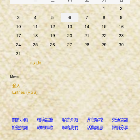
聯絡我們
1
2
活動訊息
3
4
5
6
7
8
9
評價分享
10
11
12
13
14
15
16
溫馨小鎮 美麗回憶
17
18
19
20
21
22
23
埔里小鎮民宿@ 認真揮霍每一天:: 隨意窩Xuite日誌
24
25
26
27
28
29
30
31
[南投 住宿]埔里市區 埔里小鎮歐式民宿 ♥ 簡潔平價 小資族,學
« 九月
[埔里住宿] 埔里小鎮 充滿歐式風情的民宿旅店::Pchome個人新聞
『南投埔里』平價的可愛歐式鄉村風民宿-埔里小鎮::iPeen愛評網
Meta
登入
范小貓揹著相機去流浪::yam蕃薯藤
Entries (RSS)
關於小鎮
環境設施
客房介紹
背包客棧
交通資訊
旅遊資訊
轉帳匯款
聯絡我們
活動訊息
評價分享