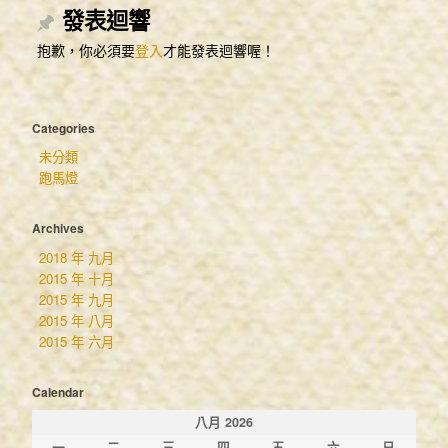
交通資訊
發表迴響
旅遊資訊
抱歉，你必須要
登入
才能發表迴響喔！
小鎮專屬旅遊資訊
南投埔里-美食、小吃，資訊大公開
Categories
南投旅遊新聞
未分類
南投魚池-日月潭&龍鳳宮月老廟
跑馬燈
南投中寮-漫步天空–中寮空中步道 & 龍鳳瀑布
Archives
南投國姓-神祕古剎崁斗靈光寺
2018 年 九月
2015 年 十月
南投埔里-私房祕境瑪璘窟
2015 年 九月
南投埔里-桃米生態區紙教堂
2015 年 八月
2015 年 六月
南投埔里-特色景點地母廟
南投埔里-夜景&飛行傘活動
Calendar
轉帳匯款
八月 2026
一
二
三
四
五
六
日