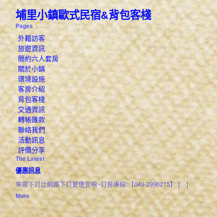
埔里小鎮歐式民宿&背包客棧
Pages
外籍訪客
旅遊資訊
簡約六人套房
關於小鎮
環境設施
客房介紹
背包客棧
交通資訊
轉帳匯款
聯絡我們
活動訊息
評價分享
The Latest
優惠訊息
來電下訂比網路下訂更便宜唷~訂房專線:【049-2996215】
[…]
More